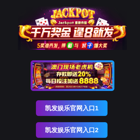
凯发娱乐官网入口1
凯发娱乐官网入口2